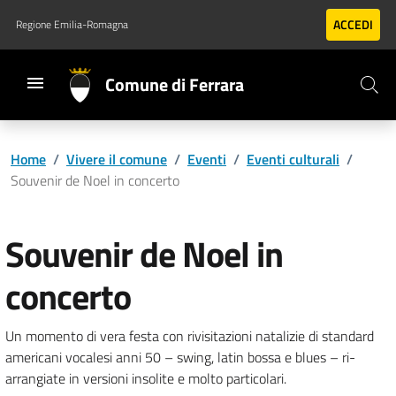
Vai al contenuto principale
Vai al footer
ACCEDI
Regione Emilia-Romagna
Comune di Ferrara
Home
/
Vivere il comune
/
Eventi
/
Eventi culturali
/
Souvenir de Noel in concerto
Souvenir de Noel in
concerto
Un momento di vera festa con rivisitazioni natalizie di standard
americani vocalesi anni 50 – swing, latin bossa e blues – ri-
arrangiate in versioni insolite e molto particolari.