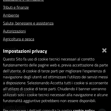
Tributi e finanze
Ambiente
Salute, benessere e assistenza
Autorizzazioni
Agricoltura e pesca
×
NOVITÀ
Impostazioni privacy
Questo Sito fa uso di cookie tecnici necessari al corretto
Notizie
funzionamento delle pagine web e, previa accettazione da parte
dell'utente, di cookie di terze parti per migliorare l'esperienza di
Comunicati
navigazione degli utenti ed ottimizzare l'utilizzo dei servizi messi
Avvisi
a disposizione. Selezionando Accetta tutti i cookie si acconsente
all'utilizzo di cookie di terze parti. Chiudendo il banner verranno
VIVERE FERRARA
utilizzati solo i cookie tecnici necessari alla navigazione e alcune
funzionalità aggiuntive potrebbero non essere disponibili.
Luoghi
Eventi
Per conoscere i dettagli consulta la nostra
cookie policy