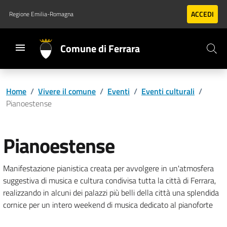
Vai al contenuto principale
Vai al footer
ACCEDI
Regione Emilia-Romagna
Comune di Ferrara
Home
/
Vivere il comune
/
Eventi
/
Eventi culturali
/
Pianoestense
Pianoestense
Manifestazione pianistica creata per avvolgere in un'atmosfera
suggestiva di musica e cultura condivisa tutta la città di Ferrara,
realizzando in alcuni dei palazzi più belli della città una splendida
cornice per un intero weekend di musica dedicato al pianoforte