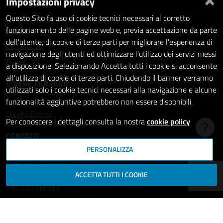
Impostazioni privacy
Questo Sito fa uso di cookie tecnici necessari al corretto
Notizie
funzionamento delle pagine web e, previa accettazione da parte
dell'utente, di cookie di terze parti per migliorare l'esperienza di
Comunicati
navigazione degli utenti ed ottimizzare l'utilizzo dei servizi messi
Avvisi
a disposizione. Selezionando Accetta tutti i cookie si acconsente
all'utilizzo di cookie di terze parti. Chiudendo il banner verranno
VIVERE FERRARA
utilizzati solo i cookie tecnici necessari alla navigazione e alcune
funzionalità aggiuntive potrebbero non essere disponibili.
Luoghi
Eventi
Per conoscere i dettagli consulta la nostra
cookie policy
Hai b
CONTATTI
PERSONALIZZA
Comune di Ferrara
ACCETTA TUTTI I COOKIE
Piazza del Municipio, 2
- 44121 Ferrara
Codice fiscale: 00297110389