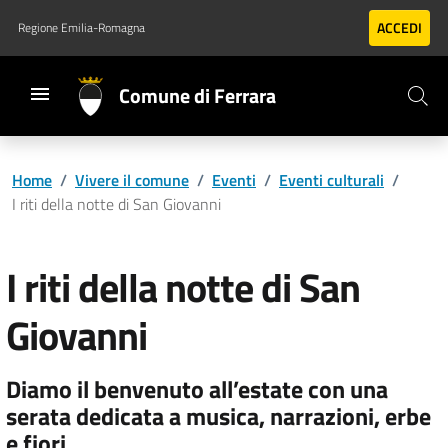
Vai al contenuto principale
Vai al footer
ACCEDI
Regione Emilia-Romagna
Comune di Ferrara
Home
/
Vivere il comune
/
Eventi
/
Eventi culturali
/
I riti della notte di San Giovanni
I riti della notte di San
Giovanni
Diamo il benvenuto all’estate con una
serata dedicata a musica, narrazioni, erbe
e fiori