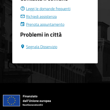
Leggi le domande frequenti
Richiedi assistenza
Prenota appuntamento
Problemi in città
Segnala Disservizio