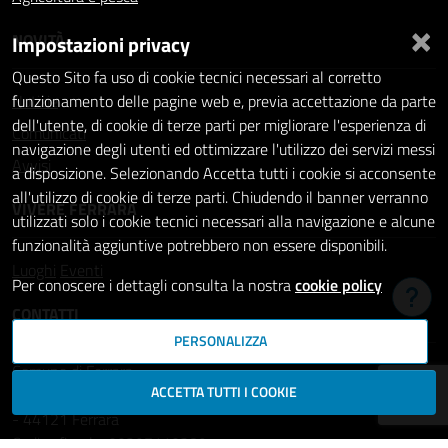
×
NOVITÀ
Impostazioni privacy
Questo Sito fa uso di cookie tecnici necessari al corretto
Notizie
funzionamento delle pagine web e, previa accettazione da parte
dell'utente, di cookie di terze parti per migliorare l'esperienza di
Comunicati
navigazione degli utenti ed ottimizzare l'utilizzo dei servizi messi
Avvisi
a disposizione. Selezionando Accetta tutti i cookie si acconsente
all'utilizzo di cookie di terze parti. Chiudendo il banner verranno
VIVERE FERRARA
utilizzati solo i cookie tecnici necessari alla navigazione e alcune
funzionalità aggiuntive potrebbero non essere disponibili.
Luoghi
Eventi
Per conoscere i dettagli consulta la nostra
cookie policy
Hai b
CONTATTI
PERSONALIZZA
Comune di Ferrara
ACCETTA TUTTI I COOKIE
Piazza del Municipio, 2
- 44121 Ferrara
Codice fiscale: 00297110389