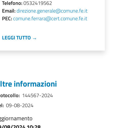
Telefono:
0532419562
Email:
direzione.generale@comune.fe.it
PEC:
comune.ferrara@cert.comune.fe.it
LEGGI TUTTO →
ltre informazioni
otocollo:
144567-2024
l:
09-08-2024
ggiornamento
9/08/2024 10:28