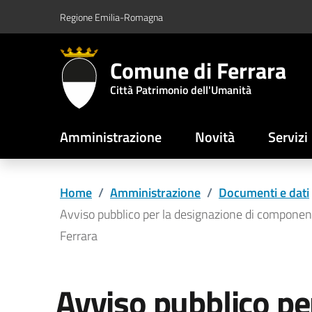
Vai al contenuto principale
Vai al footer
Regione Emilia-Romagna
Comune di Ferrara
Città Patrimonio dell'Umanità
Amministrazione
Novità
Servizi
Home
/
Amministrazione
/
Documenti e dati
Avviso pubblico per la designazione di componente
Ferrara
Avviso pubblico pe