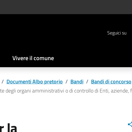
Seguici su
Vivere il comune
/
Documenti Albo pretorio
/
Bandi
/
Bandi di concorso
 degli organi amministrativi o di controllo di Enti, aziende,
r la