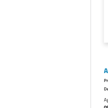
A
Pr
De
A
0