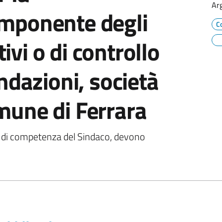
Ar
omponente degli
C
vi o di controllo
ondazioni, società
mune di Ferrara
, di competenza del Sindaco, devono