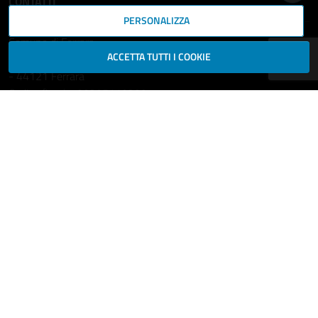
CONTATTI
PERSONALIZZA
Comune di Ferrara
ACCETTA TUTTI I COOKIE
Piazza del Municipio, 2
- 44121 Ferrara
Codice fiscale: 00297110389
Ufficio Relazioni con il Pubblico
comune.ferrara@cert.comune.fe.it
Centralino: 800532532
Fax: +39 0532 419389
Leggi le FAQ
Prenotazione appuntamento
Segnala disservizio
Richiedi assistenza
Statistiche dei Siti web