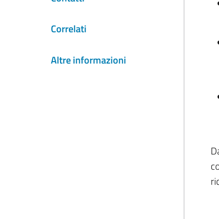
Correlati
Altre informazioni
Da
co
ri