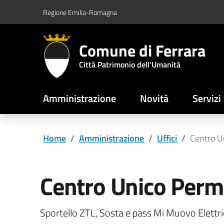
Vai al contenuto principale
Vai al footer
Regione Emilia-Romagna
Comune di Ferrara
Città Patrimonio dell'Umanità
Amministrazione
Novità
Servizi
Home
/
Amministrazione
/
Uffici
/
Centro U
Centro Unico Perm
Sportello ZTL, Sosta e pass Mi Muovo Elettr