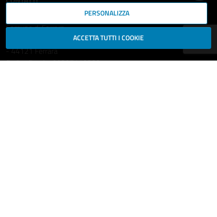
CONTATTI
PERSONALIZZA
Comune di Ferrara
ACCETTA TUTTI I COOKIE
Piazza del Municipio, 2
- 44121 Ferrara
Codice fiscale: 00297110389
Ufficio Relazioni con il Pubblico
comune.ferrara@cert.comune.fe.it
Centralino: 800532532
Fax: +39 0532 419389
Leggi le FAQ
Prenotazione appuntamento
Segnala disservizio
Richiedi assistenza
Statistiche dei Siti web
Intranet - accesso riservato