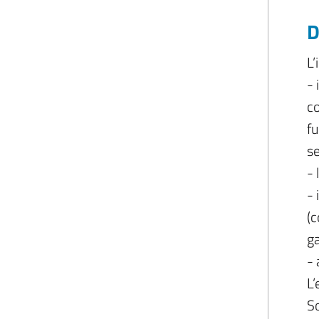
D
L’
- 
co
fu
se
-
- 
(c
ga
- 
L’
So