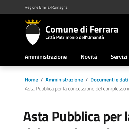
Vai al contenuto principale
Vai al footer
Regione Emilia-Romagna
Comune di Ferrara
Città Patrimonio dell'Umanità
Amministrazione
Novità
Servizi
Home
/
Amministrazione
/
Documenti e dati
Asta Pubblica per la concessione del complesso i
Asta Pubblica per 