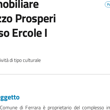
obiliare
P
zo Prosperi
so Ercole I
vità di tipo culturale
ggetto
l Comune di Ferrara è proprietario del complesso imm