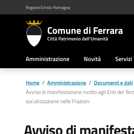
Vai al contenuto principale
Vai al footer
Regione Emilia-Romagna
Comune di Ferrara
Città Patrimonio dell'Umanità
Amministrazione
Novità
Servizi
Home
/
Amministrazione
/
Documenti e dati
Avviso di manifestazione rivolto agli Enti del Terz
socializzazione nelle Frazioni
Avviso di manifest