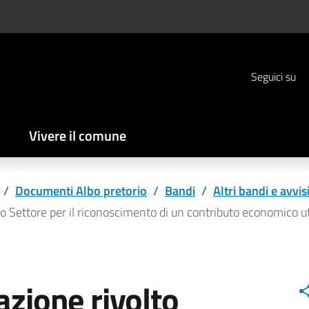
Seguici su
Vivere il comune
/
Documenti Albo pretorio
/
Bandi
/
Altri bandi e avvis
o Settore per il riconoscimento di un contributo economico util
azione rivolto