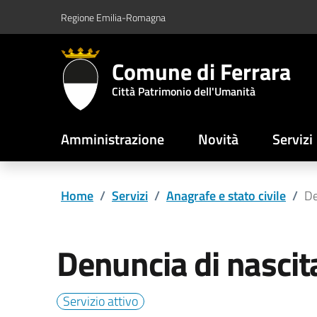
Vai al contenuto principale
Vai al footer
Regione Emilia-Romagna
Comune di Ferrara
Città Patrimonio dell'Umanità
Amministrazione
Novità
Servizi
Home
/
Servizi
/
Anagrafe e stato civile
/
De
Denuncia di nascit
Servizio attivo