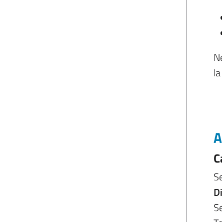
Ne
la
A
C
Se
Di
Se