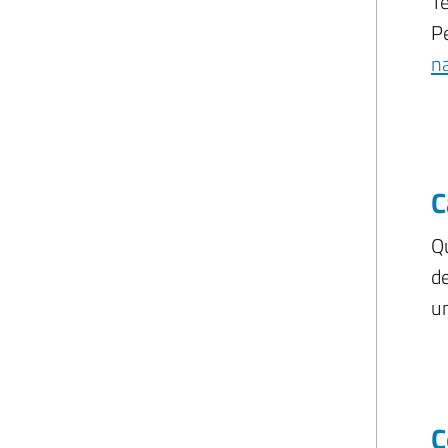
T
P
n
C
Qu
de
un
C