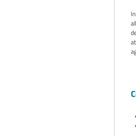
In
al
de
at
ag
C