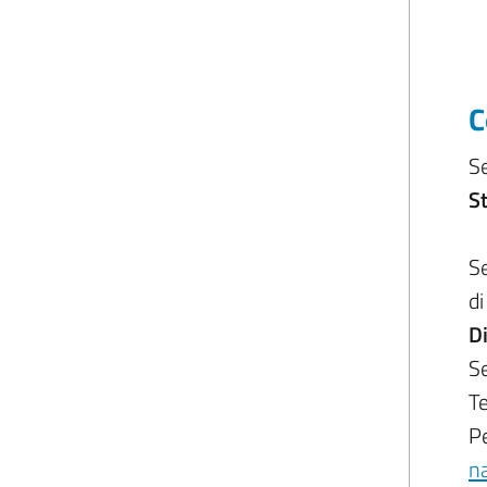
C
Se
St
S
di
Di
Se
T
P
n