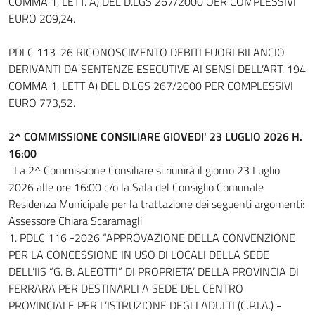
COMMA 1, LETT. A) DEL D.LGS 267/2000 OER COMPLESSIVI
EURO 209,24.
PDLC 113-26 RICONOSCIMENTO DEBITI FUORI BILANCIO
DERIVANTI DA SENTENZE ESECUTIVE AI SENSI DELL’ART. 194
COMMA 1, LETT A) DEL D.LGS 267/2000 PER COMPLESSIVI
EURO 773,52.
2^ COMMISSIONE CONSILIARE GIOVEDI' 23 LUGLIO 2026 H.
16:00
La 2^ Commissione Consiliare si riunirà il giorno 23 Luglio
2026 alle ore 16:00 c/o la Sala del Consiglio Comunale
Residenza Municipale per la trattazione dei seguenti argomenti:
Assessore Chiara Scaramagli
1. PDLC 116 -2026 “APPROVAZIONE DELLA CONVENZIONE
PER LA CONCESSIONE IN USO DI LOCALI DELLA SEDE
DELL’IIS “G. B. ALEOTTI” DI PROPRIETA’ DELLA PROVINCIA DI
FERRARA PER DESTINARLI A SEDE DEL CENTRO
PROVINCIALE PER L’ISTRUZIONE DEGLI ADULTI (C.P.I.A.) -