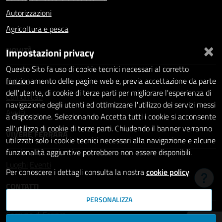
Autorizzazioni
Agricoltura e pesca
×
NOVITÀ
Impostazioni privacy
Questo Sito fa uso di cookie tecnici necessari al corretto
Notizie
funzionamento delle pagine web e, previa accettazione da parte
dell'utente, di cookie di terze parti per migliorare l'esperienza di
Comunicati
navigazione degli utenti ed ottimizzare l'utilizzo dei servizi messi
Avvisi
a disposizione. Selezionando Accetta tutti i cookie si acconsente
all'utilizzo di cookie di terze parti. Chiudendo il banner verranno
VIVERE FERRARA
utilizzati solo i cookie tecnici necessari alla navigazione e alcune
funzionalità aggiuntive potrebbero non essere disponibili.
Luoghi
Eventi
Per conoscere i dettagli consulta la nostra
cookie policy
Hai b
CONTATTI
PERSONALIZZA
Comune di Ferrara