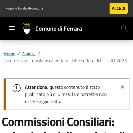
Vai al contenuto principale
Vai al footer
ACCEDI
Regione Emilia-Romagna
Comune di Ferrara
Home
/
Novità
/
Commissioni Consiliari: calendario delle sedute di LUGLIO 2026
×
Attenzione:
questo contenuto è stato
pubblicato più di 6 mesi fa e potrebbe non
essere aggiornato.
Commissioni Consiliari: