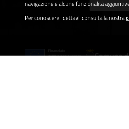
navigazione e alcune funzionalità aggiuntive
Per conoscere i dettagli consulta la nostra
c
Comune di
AMMINISTRAZIONE
CATEGO
Organi di governo
Anagraf
Aree amministrative
Vita la
Uffici
Appalti 