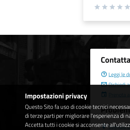
Contatta
Leggi le 
Richiedi 
Impostazioni privacy
Prenota 
Questo Sito fa uso di cookie tecnici necessa
Problemi
di terze parti per migliorare l'esperienza di 
Accetta tutti i cookie si acconsente all'utiliz
Segnala D