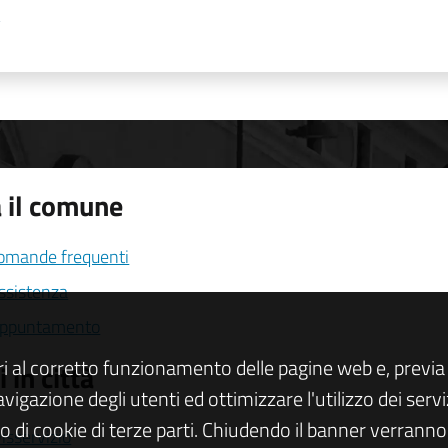
 il comune
domande frequenti
assistenza
appuntamento
ri al corretto funzionamento delle pagine web e, previa 
 in città
navigazione degli utenti ed ottimizzare l'utilizzo dei se
zo di cookie di terze parti. Chiudendo il banner verranno u
isservizio