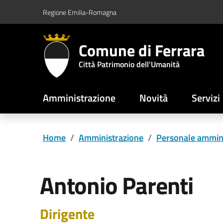
Vai al contenuto principale
Vai al footer
Regione Emilia-Romagna
Comune di Ferrara
Città Patrimonio dell'Umanità
Amministrazione
Novità
Servizi
Home
/
Amministrazione
/
Personale ammini
Antonio Parenti
Dirigente