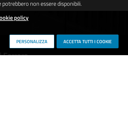
 potrebbero non essere disponibili.
ookie policy
PERSONALIZZA
ACCETTA TUTTI I COOKIE
 Ferrara
RIE DI SERVIZIO
e e stato civile
Cultura e tempo libero
vorativa
Imprese e commercio
pubblici
Catasto e urbanistica