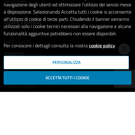
navigazione degli utenti ed ottimizzare l'utilizzo dei servizi messi
Avvisi
a disposizione. Selezionando Accetta tutti i cookie si acconsente
all'utilizzo di cookie di terze parti. Chiudendo il banner verranno
VIVERE FERRARA
utilizzati solo i cookie tecnici necessari alla navigazione e alcune
funzionalità aggiuntive potrebbero non essere disponibili.
Luoghi
Eventi
Per conoscere i dettagli consulta la nostra
cookie policy
Hai b
CONTATTI
PERSONALIZZA
Comune di Ferrara
ACCETTA TUTTI I COOKIE
Piazza del Municipio, 2
- 44121 Ferrara
Codice fiscale: 00297110389
Ufficio Relazioni con il Pubblico
comune.ferrara@cert.comune.fe.it
Centralino: 800532532
Fax: +39 0532 419389