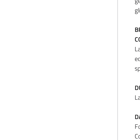
ge
gl
B
C
La
ed
sp
D
La
D
Fo
C