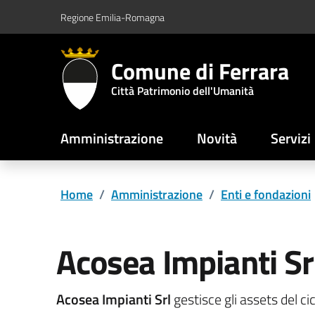
Vai al contenuto principale
Vai al footer
Regione Emilia-Romagna
Comune di Ferrara
Città Patrimonio dell'Umanità
Amministrazione
Novità
Servizi
Home
/
Amministrazione
/
Enti e fondazioni
Acosea Impianti Sr
Acosea Impianti Srl
gestisce gli assets del ci