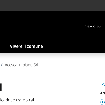
Seguici su
Vivere il comune
/
Acosea Impianti Srl
l
Ar
clo idrico (ramo reti)
C