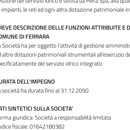
stione del servizio idrico è svolta da Hera Spa, alla qu
i impianti, le reti ed ogni altra dotazione patrimoniale i
REVE DESCRIZIONE DELLE FUNZIONI ATTRIBUITE E DE
OMUNE DI FERRARA
 Società ha per oggetto l’attività di gestione amministra
 altre dotazioni patrimoniali strumentali all’esercizio dei 
ecificatamente del servizio idrico integrato
URATA DELL'IMPEGNO
 società ha durata fino al 31.12.2050
ATI SINTETICI SULLA SOCIETA'
rma giuridica: Società a responsabilità limitata
odice fiscale: 01642180382