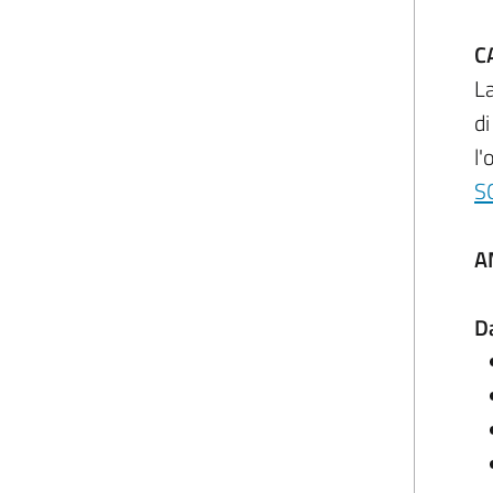
C
La
di
l'
S
A
D