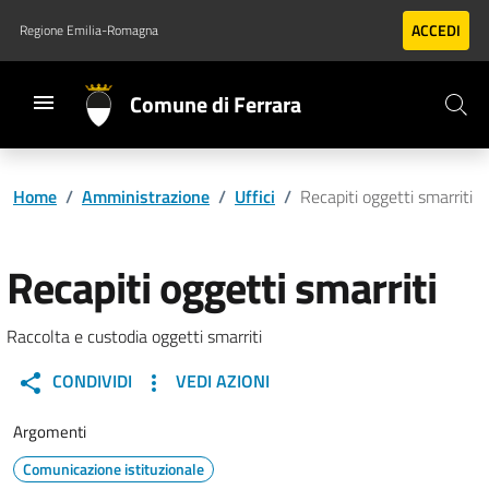
Vai al contenuto principale
Vai al footer
ACCEDI
Regione Emilia-Romagna
Comune di Ferrara
Home
/
Amministrazione
/
Uffici
/
Recapiti oggetti smarriti
Recapiti oggetti smarriti
Raccolta e custodia oggetti smarriti
CONDIVIDI
VEDI AZIONI
Argomenti
Comunicazione istituzionale