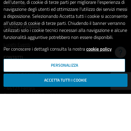
dell'utente, di cookie di terze parti per migliorare l'esperienza di
Comunicati
navigazione degli utenti ed ottimizzare l'utilizzo dei servizi messi
Avvisi
a disposizione. Selezionando Accetta tutti i cookie si acconsente
all'utilizzo di cookie di terze parti. Chiudendo il banner verranno
VIVERE FERRARA
utilizzati solo i cookie tecnici necessari alla navigazione e alcune
funzionalità aggiuntive potrebbero non essere disponibili.
Luoghi
Eventi
Per conoscere i dettagli consulta la nostra
cookie policy
Hai b
CONTATTI
PERSONALIZZA
Comune di Ferrara
ACCETTA TUTTI I COOKIE
Piazza del Municipio, 2
- 44121 Ferrara
Codice fiscale: 00297110389
Ufficio Relazioni con il Pubblico
comune.ferrara@cert.comune.fe.it
Centralino: 800532532