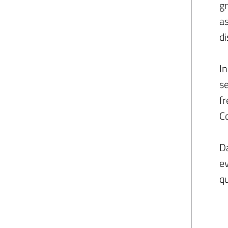
gr
as
di
In
se
fr
C
Da
ev
qu