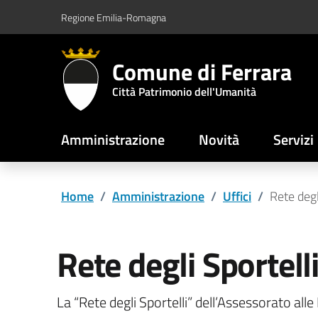
Vai al contenuto principale
Vai al footer
Regione Emilia-Romagna
Comune di Ferrara
Città Patrimonio dell'Umanità
Amministrazione
Novità
Servizi
Home
/
Amministrazione
/
Uffici
/
Rete degl
Rete degli Sportell
La “Rete degli Sportelli” dell’Assessorato alle 