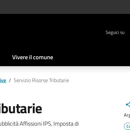
Seguici su
Vivere il comune
ive
/
Servizio Risorse Tributarie
ibutarie
Ar
bblicità Affissioni IPS, Imposta di
C