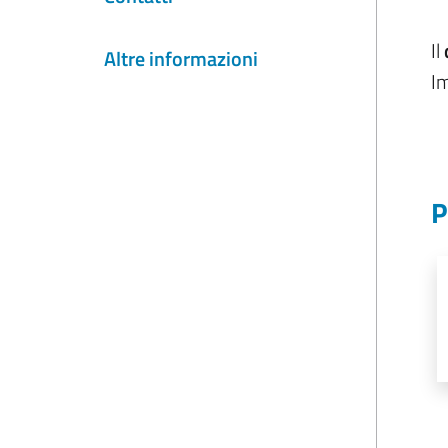
Il
Altre informazioni
Im
P