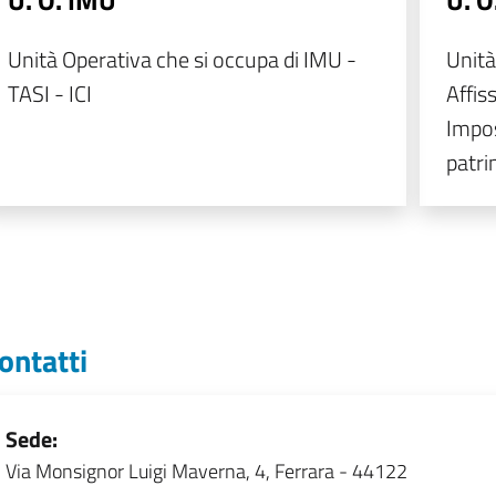
U. O. IMU
U. O.
Unità Operativa che si occupa di IMU -
Unità
TASI - ICI
Affiss
Impos
patri
ontatti
Sede:
Via Monsignor Luigi Maverna, 4, Ferrara - 44122