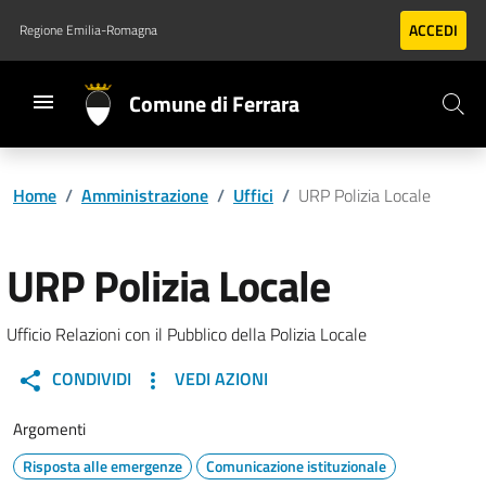
Vai al contenuto principale
Vai al footer
ACCEDI
Regione Emilia-Romagna
Comune di Ferrara
Home
/
Amministrazione
/
Uffici
/
URP Polizia Locale
URP Polizia Locale
Ufficio Relazioni con il Pubblico della Polizia Locale
CONDIVIDI
VEDI AZIONI
Argomenti
Risposta alle emergenze
Comunicazione istituzionale