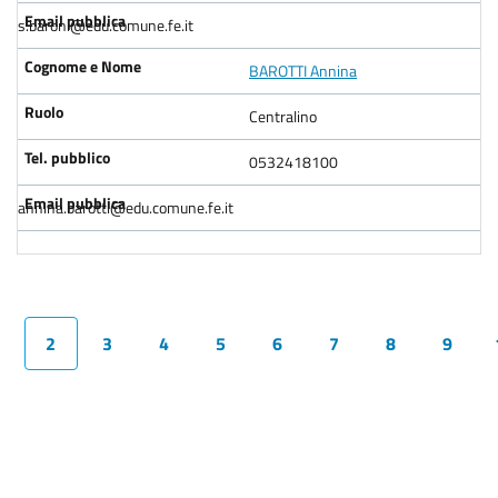
s.baroni@edu.comune.fe.it
BAROTTI Annina
Centralino
0532418100
annina.barotti@edu.comune.fe.it
2
3
4
5
6
7
8
9
×