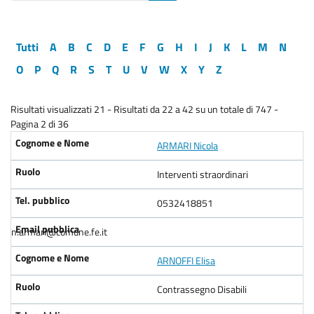
Tutti
A
B
C
D
E
F
G
H
I
J
K
L
M
N
O
P
Q
R
S
T
U
V
W
X
Y
Z
Risultati visualizzati 21 - Risultati da 22 a 42 su un totale di 747 -
Pagina 2 di 36
ARMARI Nicola
Interventi straordinari
0532418851
n.armari@comune.fe.it
ARNOFFI Elisa
Contrassegno Disabili