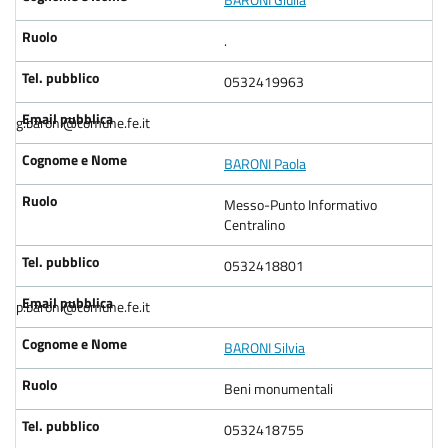
.
0532419963
g.baroni@comune.fe.it
BARONI Paola
Messo-Punto Informativo
Centralino
0532418801
p.baroni@comune.fe.it
BARONI Silvia
Beni monumentali
0532418755