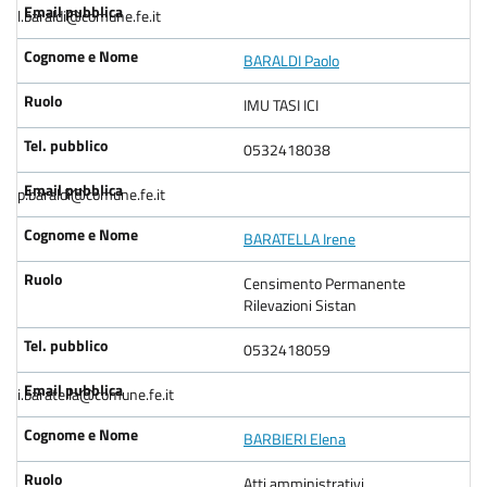
l.baraldi@comune.fe.it
BARALDI Paolo
IMU TASI ICI
0532418038
p.baraldi@comune.fe.it
BARATELLA Irene
Censimento Permanente
Rilevazioni Sistan
0532418059
i.baratella@comune.fe.it
BARBIERI Elena
Atti amministrativi