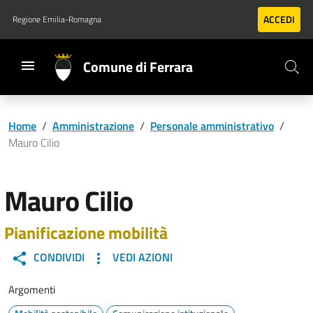
Vai al contenuto principale
Vai al footer
ACCEDI
Regione Emilia-Romagna
Comune di Ferrara
Home
/
Amministrazione
/
Personale amministrativo
/
Mauro Cilio
Mauro Cilio
Pianificazione mobilità
CONDIVIDI
VEDI AZIONI
Argomenti