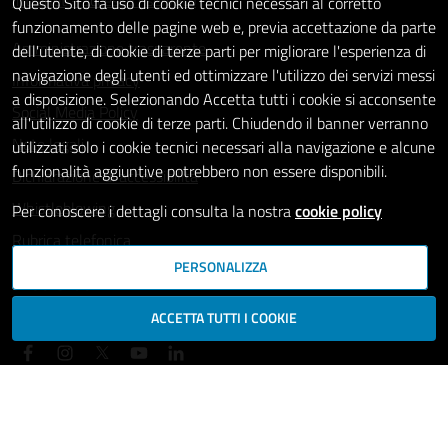
Intranet - accesso riservato
Questo Sito fa uso di cookie tecnici necessari al corretto
funzionamento delle pagine web e, previa accettazione da parte
Amministrazione trasparente
dell'utente, di cookie di terze parti per migliorare l'esperienza di
navigazione degli utenti ed ottimizzare l'utilizzo dei servizi messi
Informativa privacy
a disposizione. Selezionando Accetta tutti i cookie si acconsente
Social Media Policy
all'utilizzo di cookie di terze parti. Chiudendo il banner verranno
Note legali
utilizzati solo i cookie tecnici necessari alla navigazione e alcune
funzionalità aggiuntive potrebbero non essere disponibili.
Dichiarazione di accessibilità
Whistleblowing
Per conoscere i dettagli consulta la nostra
cookie policy
Rubrica telefonica
PERSONALIZZA
SEGUICI SU
ACCETTA TUTTI I COOKIE
Mappa del sito