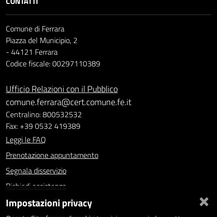
CONTATTI
Comune di Ferrara
Piazza del Municipio, 2
- 44121 Ferrara
Codice fiscale: 00297110389
Ufficio Relazioni con il Pubblico
comune.ferrara@cert.comune.fe.it
Centralino: 800532532
Fax: +39 0532 419389
Leggi le FAQ
Prenotazione appuntamento
Segnala disservizio
Richiedi assistenza
×
Impostazioni privacy
Statistiche dei Siti web