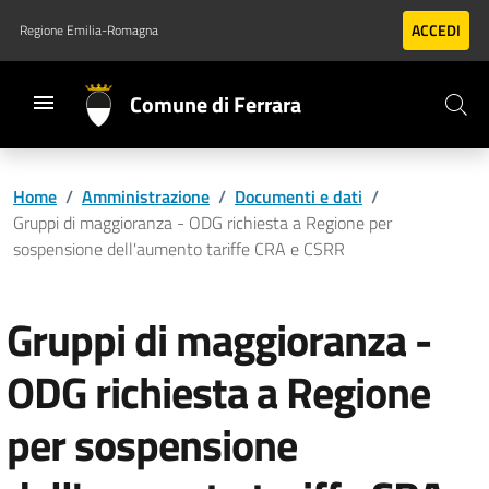
Vai al contenuto principale
Vai al footer
ACCEDI
Regione Emilia-Romagna
Comune di Ferrara
Home
/
Amministrazione
/
Documenti e dati
/
Gruppi di maggioranza - ODG richiesta a Regione per
sospensione dell'aumento tariffe CRA e CSRR
Gruppi di maggioranza -
ODG richiesta a Regione
per sospensione