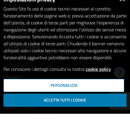
Questo Sito fa uso di cookie tecnici necessari al corretto
Notizie
funzionamento delle pagine web e, previa accettazione da parte
dell'utente, di cookie di terze parti per migliorare l'esperienza di
Comunicati
navigazione degli utenti ed ottimizzare l'utilizzo dei servizi messi
Avvisi
a disposizione. Selezionando Accetta tutti i cookie si acconsente
all'utilizzo di cookie di terze parti. Chiudendo il banner verranno
VIVERE FERRARA
utilizzati solo i cookie tecnici necessari alla navigazione e alcune
funzionalità aggiuntive potrebbero non essere disponibili.
Luoghi
Eventi
Per conoscere i dettagli consulta la nostra
cookie policy
Hai b
CONTATTI
PERSONALIZZA
Comune di Ferrara
ACCETTA TUTTI I COOKIE
Piazza del Municipio, 2
- 44121 Ferrara
Codice fiscale: 00297110389