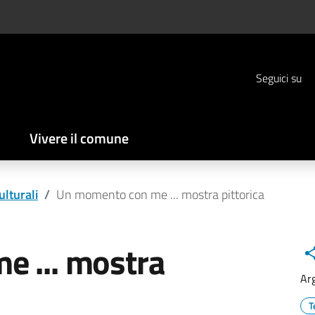
Seguici su
Vivere il comune
ulturali
/
Un momento con me ... mostra pittorica
 ... mostra
Ar
T