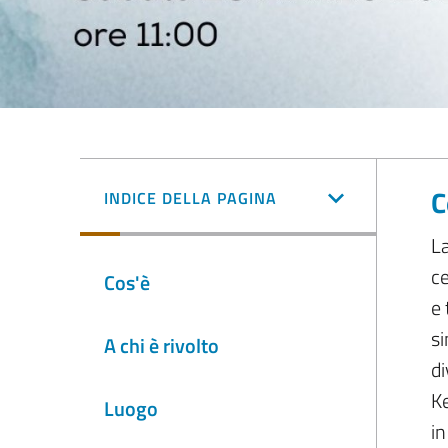
C
INDICE DELLA PAGINA
La
ce
Cos'è
e 
si
A chi è rivolto
di
Ke
Luogo
in