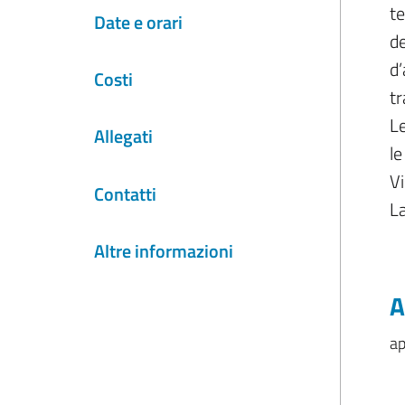
te
Date e orari
de
d’
Costi
tr
Le
Allegati
le
Vi
Contatti
La
Altre informazioni
A
ap