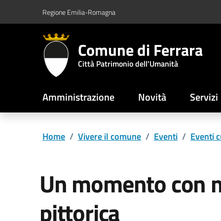
Vai al contenuto principale
Vai al footer
Regione Emilia-Romagna
Comune di Ferrara
Città Patrimonio dell'Umanità
Amministrazione
Novità
Servizi
Home
/
Vivere il comune
/
Eventi
/
Eventi c
Un momento con me
pittorica