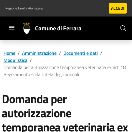
Vai al contenuto principale
Vai al footer
ACCEDI
Regione Emilia-Romagna
Comune di Ferrara
Home
/
Amministrazione
/
Documenti e dati
/
Modulistica
/
Domanda per autorizzazione temporanea veterinaria ex art. 18
Regolamento sulla tutela degli animali
Domanda per
autorizzazione
temporanea veterinaria ex