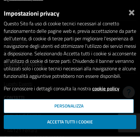
×
NOVITÀ
Impostazioni privacy
Questo Sito fa uso di cookie tecnici necessari al corretto
Notizie
funzionamento delle pagine web e, previa accettazione da parte
dell'utente, di cookie di terze parti per migliorare l'esperienza di
Comunicati
navigazione degli utenti ed ottimizzare l'utilizzo dei servizi messi
Avvisi
a disposizione. Selezionando Accetta tutti i cookie si acconsente
all'utilizzo di cookie di terze parti. Chiudendo il banner verranno
VIVERE FERRARA
utilizzati solo i cookie tecnici necessari alla navigazione e alcune
funzionalità aggiuntive potrebbero non essere disponibili.
Luoghi
Eventi
Per conoscere i dettagli consulta la nostra
cookie policy
Hai b
CONTATTI
PERSONALIZZA
Comune di Ferrara
ACCETTA TUTTI I COOKIE
Piazza del Municipio, 2
- 44121 Ferrara
Codice fiscale: 00297110389