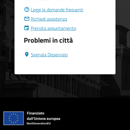
Leggi le domande frequenti
Richiedi assistenza
Prenota appuntamento
Problemi in città
Segnala Disservizio