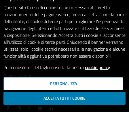
Intranet - accesso riservato
Questo Sito fa uso di cookie tecnici necessari al corretto
funzionamento delle pagine web e, previa accettazione da parte
Amministrazione trasparente
dell'utente, di cookie di terze parti per migliorare l'esperienza di
navigazione degli utenti ed ottimizzare l'utilizzo dei servizi messi
Informativa privacy
a disposizione. Selezionando Accetta tutti i cookie si acconsente
Social Media Policy
all'utilizzo di cookie di terze parti. Chiudendo il banner verranno
Note legali
utilizzati solo i cookie tecnici necessari alla navigazione e alcune
funzionalità aggiuntive potrebbero non essere disponibili.
Dichiarazione di accessibilità
Whistleblowing
Per conoscere i dettagli consulta la nostra
cookie policy
Rubrica telefonica
PERSONALIZZA
SEGUICI SU
ACCETTA TUTTI I COOKIE