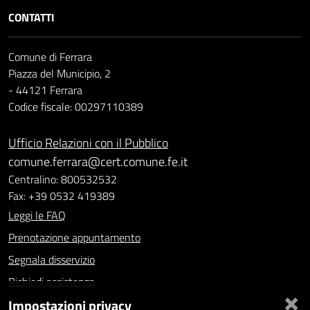
CONTATTI
Comune di Ferrara
Piazza del Municipio, 2
- 44121 Ferrara
Codice fiscale: 00297110389
Ufficio Relazioni con il Pubblico
comune.ferrara@cert.comune.fe.it
Centralino: 800532532
Fax: +39 0532 419389
Leggi le FAQ
Prenotazione appuntamento
Segnala disservizio
Richiedi assistenza
×
Impostazioni privacy
Statistiche dei Siti web