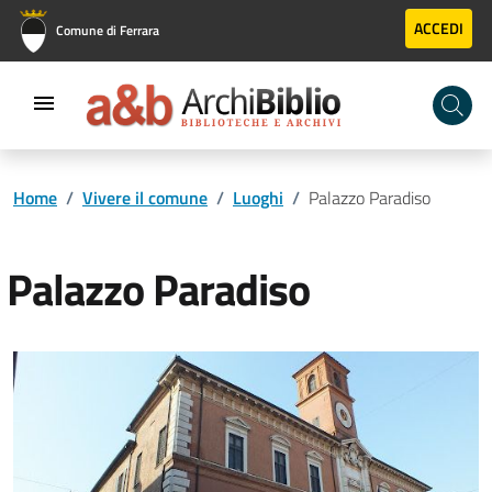
Vai al contenuto principale
Vai al footer
ACCEDI
Comune di Ferrara
Home
/
Vivere il comune
/
Luoghi
/
Palazzo Paradiso
Palazzo Paradiso