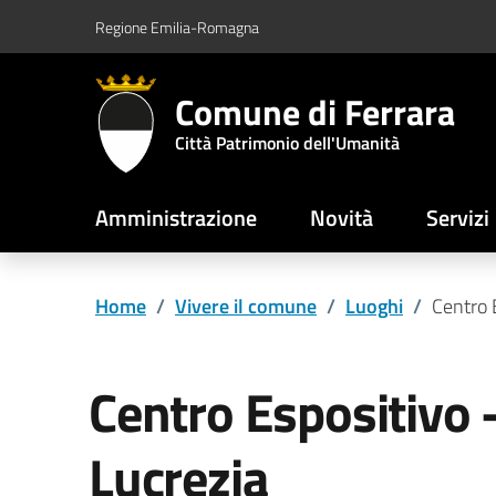
Vai al contenuto principale
Vai al footer
Regione Emilia-Romagna
Comune di Ferrara
Città Patrimonio dell'Umanità
Amministrazione
Novità
Servizi
Home
/
Vivere il comune
/
Luoghi
/
Centro E
Centro Espositivo -
Lucrezia