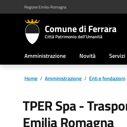
Vai al contenuto principale
Vai al footer
Regione Emilia-Romagna
Comune di Ferrara
Città Patrimonio dell'Umanità
Amministrazione
Novità
Servizi
Home
/
Amministrazione
/
Enti e fondazioni
TPER Spa - Traspo
Emilia Romagna