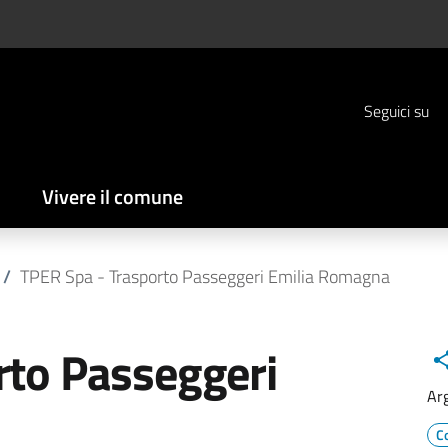
Seguici su
Vivere il comune
/
TPER Spa - Trasporto Passeggeri Emilia Romagna
rto Passeggeri
Ar
C