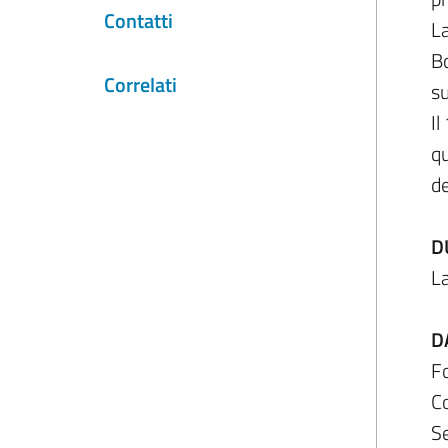
Contatti
La
Bo
Correlati
su
Il
qu
de
D
La
D
Fo
Co
Se