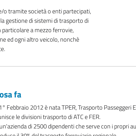
e/o tramite società o enti partecipati,
lla gestione di sistemi di trasporto di
n particolare a mezzo ferrovie,
one ed ogni altro veicolo, nonchè
te.
osa fa
 1° Febbraio 2012 è nata TPER, Trasporto Passeggeri 
unisce le divisioni trasporto di ATC e FER.
un'azienda di 2500 dipendenti che serve con i propri aut
oduce il 30% del trasporto ferroviario regionale.