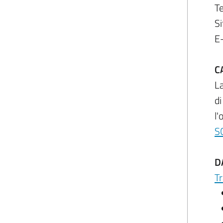
T
Si
E
C
La
di
l'
S
D
T