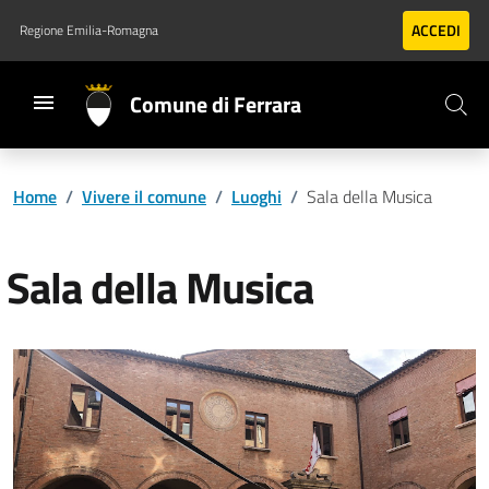
Vai al contenuto principale
Vai al footer
ACCEDI
Regione Emilia-Romagna
Comune di Ferrara
Home
/
Vivere il comune
/
Luoghi
/
Sala della Musica
Sala della Musica