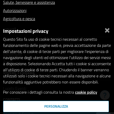
Salute, benessere e assistenza
Autorizzazioni
Agricoltura e pesca
×
NOVITÀ
Impostazioni privacy
Questo Sito fa uso di cookie tecnici necessari al corretto
Notizie
funzionamento delle pagine web e, previa accettazione da parte
dell'utente, di cookie di terze parti per migliorare l'esperienza di
Comunicati
navigazione degli utenti ed ottimizzare l'utilizzo dei servizi messi
Avvisi
a disposizione. Selezionando Accetta tutti i cookie si acconsente
all'utilizzo di cookie di terze parti. Chiudendo il banner verranno
VIVERE FERRARA
utilizzati solo i cookie tecnici necessari alla navigazione e alcune
funzionalità aggiuntive potrebbero non essere disponibili.
Luoghi
Eventi
Per conoscere i dettagli consulta la nostra
cookie policy
Hai b
CONTATTI
PERSONALIZZA