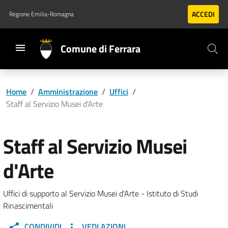
Vai al contenuto principale
Vai al footer
ACCEDI
Regione Emilia-Romagna
Comune di Ferrara
Home
/
Amministrazione
/
Uffici
/
Staff al Servizio Musei d'Arte
Staff al Servizio Musei
d'Arte
Uffici di supporto al Servizio Musei d'Arte - Istituto di Studi
Rinascimentali
CONDIVIDI
VEDI AZIONI