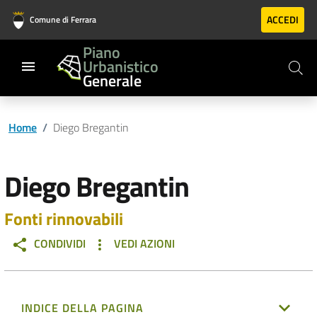
Vai al contenuto principale
Vai al footer
ACCEDI
Comune di Ferrara
Piano
Urbanistico
Generale
Home
/
Diego Bregantin
Diego Bregantin
Fonti rinnovabili
CONDIVIDI
VEDI AZIONI
INDICE DELLA PAGINA