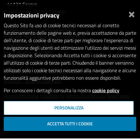
- 44121 Ferrara
×
Codice fiscale: 00297110389
Impostazioni privacy
Questo Sito fa uso di cookie tecnici necessari al corretto
Ufficio Relazioni con il Pubblico
funzionamento delle pagine web e, previa accettazione da parte
comune.ferrara@cert.comune.fe.it
dell'utente, di cookie di terze parti per migliorare l'esperienza di
Centralino: 800532532
navigazione degli utenti ed ottimizzare l'utilizzo dei servizi messi
Fax: +39 0532 419389
a disposizione. Selezionando Accetta tutti i cookie si acconsente
Leggi le FAQ
Prenotazione appuntamento
Segnala disservizio
all'utilizzo di cookie di terze parti. Chiudendo il banner verranno
utilizzati solo i cookie tecnici necessari alla navigazione e alcune
Richiedi assistenza
Statistiche dei Siti web
funzionalità aggiuntive potrebbero non essere disponibili.
Intranet - accesso riservato
Per conoscere i dettagli consulta la nostra
cookie policy
Amministrazione trasparente
Informativa privacy
Note legali
Dichiarazione di accessibilità
PERSONALIZZA
SEGUICI SU
ACCETTA TUTTI I COOKIE