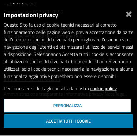
- 44121 Ferrara
×
Codice fiscale: 00297110389
Impostazioni privacy
Questo Sito fa uso di cookie tecnici necessari al corretto
Ufficio Relazioni con il Pubblico
funzionamento delle pagine web e, previa accettazione da parte
comune.ferrara@cert.comune.fe.it
dell'utente, di cookie di terze parti per migliorare l'esperienza di
Centralino: 800532532
navigazione degli utenti ed ottimizzare l'utilizzo dei servizi messi
Fax: +39 0532 419389
a disposizione. Selezionando Accetta tutti i cookie si acconsente
Leggi le FAQ
Prenotazione appuntamento
Segnala disservizio
all'utilizzo di cookie di terze parti. Chiudendo il banner verranno
utilizzati solo i cookie tecnici necessari alla navigazione e alcune
Richiedi assistenza
Statistiche dei Siti web
funzionalità aggiuntive potrebbero non essere disponibili.
Intranet - accesso riservato
Per conoscere i dettagli consulta la nostra
cookie policy
Amministrazione trasparente
Informativa privacy
Note legali
Dichiarazione di accessibilità
PERSONALIZZA
SEGUICI SU
ACCETTA TUTTI I COOKIE