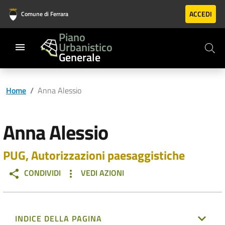
Vai al contenuto principale
Vai al footer
ACCEDI
Comune di Ferrara
Piano
Urbanistico
Generale
Home
/
Anna Alessio
Anna Alessio
PUG, Autorizzazioni paesaggistiche
CONDIVIDI
VEDI AZIONI
INDICE DELLA PAGINA