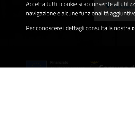
Accetta tutti i cookie si acconsente all'utiliz
Segnala D
navigazione e alcune funzionalità aggiuntive
Per conoscere i dettagli consulta la nostra
c
Comune di
AMMINISTRAZIONE
CATEGO
Organi di governo
Anagraf
Aree amministrative
Vita la