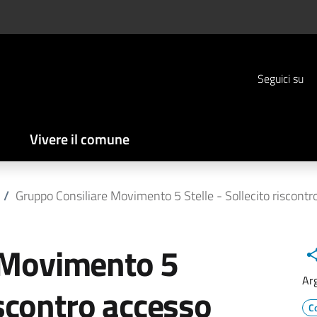
Seguici su
Vivere il comune
/
Gruppo Consiliare Movimento 5 Stelle - Sollecito riscon
 Movimento 5
Ar
riscontro accesso
C