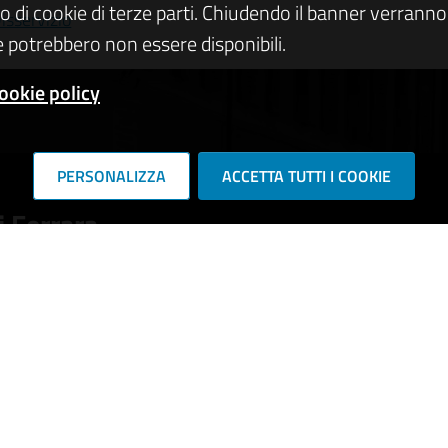
zo di cookie di terze parti. Chiudendo il banner verranno u
isservizio
 potrebbero non essere disponibili.
ookie policy
PERSONALIZZA
ACCETTA TUTTI I COOKIE
 Ferrara
RIE DI SERVIZIO
e e stato civile
Cultura e tempo libero
vorativa
Imprese e commercio