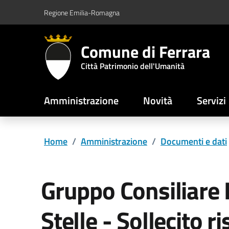
Vai al contenuto principale
Vai al footer
Regione Emilia-Romagna
Comune di Ferrara
Città Patrimonio dell'Umanità
Amministrazione
Novità
Servizi
Home
/
Amministrazione
/
Documenti e dati
Gruppo Consiliare
Stelle - Sollecito 