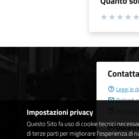
Quanto son
Contatta
Leggi le 
Richiedi 
Impostazioni privacy
Prenota 
Questo Sito fa uso di cookie tecnici necessa
Problemi
di terze parti per migliorare l'esperienza di 