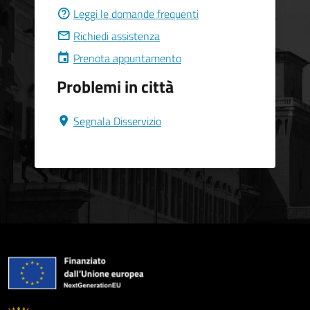
Leggi le domande frequenti
Richiedi assistenza
Prenota appuntamento
Problemi in città
Segnala Disservizio