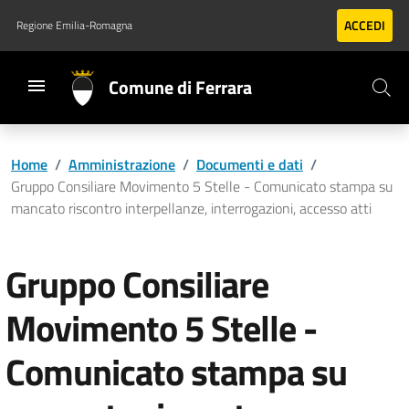
Vai al contenuto principale
Vai al footer
ACCEDI
Regione Emilia-Romagna
Comune di Ferrara
Home
/
Amministrazione
/
Documenti e dati
/
Gruppo Consiliare Movimento 5 Stelle - Comunicato stampa su
mancato riscontro interpellanze, interrogazioni, accesso atti
Gruppo Consiliare
Movimento 5 Stelle -
Comunicato stampa su