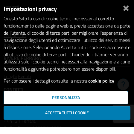
×
NOVITÀ
Impostazioni privacy
Questo Sito fa uso di cookie tecnici necessari al corretto
Notizie
funzionamento delle pagine web e, previa accettazione da parte
dell'utente, di cookie di terze parti per migliorare l'esperienza di
Comunicati
navigazione degli utenti ed ottimizzare l'utilizzo dei servizi messi
Avvisi
a disposizione. Selezionando Accetta tutti i cookie si acconsente
all'utilizzo di cookie di terze parti. Chiudendo il banner verranno
VIVERE FERRARA
utilizzati solo i cookie tecnici necessari alla navigazione e alcune
funzionalità aggiuntive potrebbero non essere disponibili.
Luoghi
Eventi
Per conoscere i dettagli consulta la nostra
cookie policy
Hai b
CONTATTI
PERSONALIZZA
Comune di Ferrara
ACCETTA TUTTI I COOKIE
Piazza del Municipio, 2
- 44121 Ferrara
Codice fiscale: 00297110389