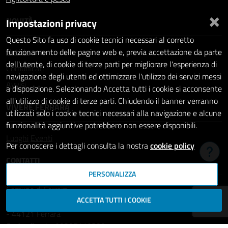
×
NOVITÀ
Impostazioni privacy
Questo Sito fa uso di cookie tecnici necessari al corretto
Notizie
funzionamento delle pagine web e, previa accettazione da parte
dell'utente, di cookie di terze parti per migliorare l'esperienza di
Comunicati
navigazione degli utenti ed ottimizzare l'utilizzo dei servizi messi
Avvisi
a disposizione. Selezionando Accetta tutti i cookie si acconsente
all'utilizzo di cookie di terze parti. Chiudendo il banner verranno
VIVERE FERRARA
utilizzati solo i cookie tecnici necessari alla navigazione e alcune
funzionalità aggiuntive potrebbero non essere disponibili.
Luoghi
Eventi
Per conoscere i dettagli consulta la nostra
cookie policy
Hai b
CONTATTI
PERSONALIZZA
Comune di Ferrara
ACCETTA TUTTI I COOKIE
Piazza del Municipio, 2
- 44121 Ferrara
Codice fiscale: 00297110389