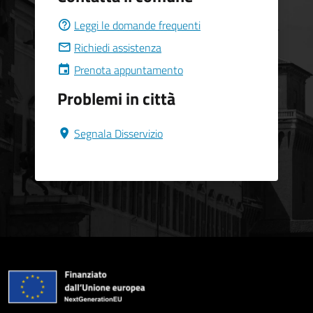
Leggi le domande frequenti
Richiedi assistenza
Prenota appuntamento
Problemi in città
Segnala Disservizio