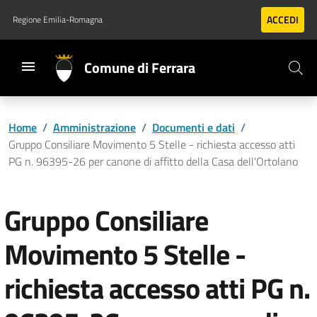
Vai al contenuto principale
Vai al footer
ACCEDI
Regione Emilia-Romagna
Comune di Ferrara
Home
/
Amministrazione
/
Documenti e dati
/
Gruppo Consiliare Movimento 5 Stelle - richiesta accesso atti
PG n. 96395-26 per canone di affitto della Casa dell'Ortolano
Gruppo Consiliare
Movimento 5 Stelle -
richiesta accesso atti PG n.