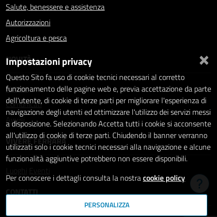
Salute, benessere e assistenza
Autorizzazioni
Agricoltura e pesca
×
NOVITÀ
Impostazioni privacy
Questo Sito fa uso di cookie tecnici necessari al corretto
Notizie
funzionamento delle pagine web e, previa accettazione da parte
dell'utente, di cookie di terze parti per migliorare l'esperienza di
Comunicati
navigazione degli utenti ed ottimizzare l'utilizzo dei servizi messi
Avvisi
a disposizione. Selezionando Accetta tutti i cookie si acconsente
all'utilizzo di cookie di terze parti. Chiudendo il banner verranno
VIVERE FERRARA
utilizzati solo i cookie tecnici necessari alla navigazione e alcune
funzionalità aggiuntive potrebbero non essere disponibili.
Luoghi
Eventi
Per conoscere i dettagli consulta la nostra
cookie policy
Hai b
CONTATTI
PERSONALIZZA