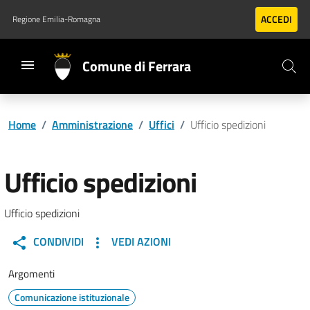
Vai al contenuto principale
Vai al footer
ACCEDI
Regione Emilia-Romagna
Comune di Ferrara
Home
/
Amministrazione
/
Uffici
/
Ufficio spedizioni
Ufficio spedizioni
Ufficio spedizioni
CONDIVIDI
VEDI AZIONI
Argomenti
Comunicazione istituzionale