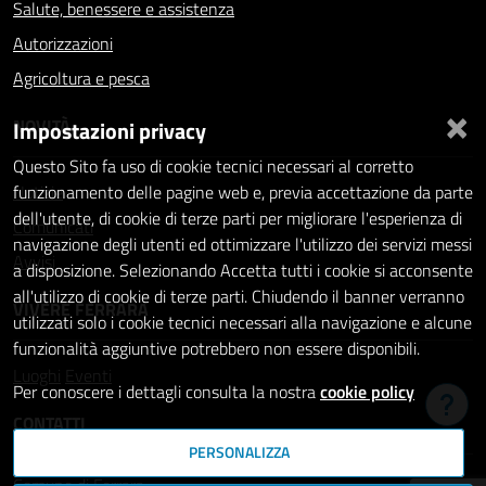
Salute, benessere e assistenza
Autorizzazioni
Agricoltura e pesca
×
NOVITÀ
Impostazioni privacy
Questo Sito fa uso di cookie tecnici necessari al corretto
Notizie
funzionamento delle pagine web e, previa accettazione da parte
dell'utente, di cookie di terze parti per migliorare l'esperienza di
Comunicati
navigazione degli utenti ed ottimizzare l'utilizzo dei servizi messi
Avvisi
a disposizione. Selezionando Accetta tutti i cookie si acconsente
all'utilizzo di cookie di terze parti. Chiudendo il banner verranno
VIVERE FERRARA
utilizzati solo i cookie tecnici necessari alla navigazione e alcune
funzionalità aggiuntive potrebbero non essere disponibili.
Luoghi
Eventi
Per conoscere i dettagli consulta la nostra
cookie policy
Hai b
CONTATTI
PERSONALIZZA
Comune di Ferrara