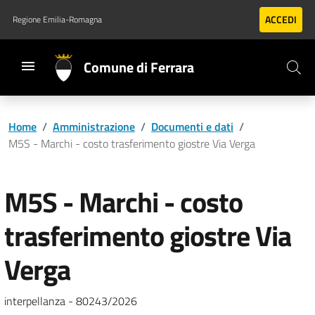
Vai al contenuto principale
Vai al footer
ACCEDI
Regione Emilia-Romagna
Comune di Ferrara
Home
/
Amministrazione
/
Documenti e dati
/
M5S - Marchi - costo trasferimento giostre Via Verga
M5S - Marchi - costo
trasferimento giostre Via
Verga
interpellanza - 80243/2026