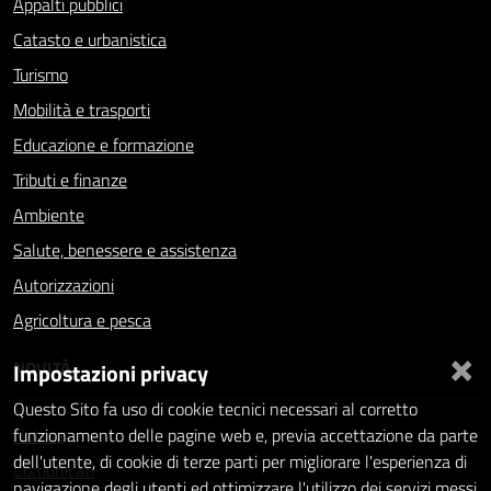
Appalti pubblici
Catasto e urbanistica
Turismo
Mobilità e trasporti
Educazione e formazione
Tributi e finanze
Ambiente
Salute, benessere e assistenza
Autorizzazioni
Agricoltura e pesca
×
NOVITÀ
Impostazioni privacy
Questo Sito fa uso di cookie tecnici necessari al corretto
Notizie
funzionamento delle pagine web e, previa accettazione da parte
dell'utente, di cookie di terze parti per migliorare l'esperienza di
Comunicati
navigazione degli utenti ed ottimizzare l'utilizzo dei servizi messi