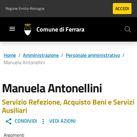
Vai al contenuto principale
Vai al footer
ACCEDI
Regione Emilia-Romagna
Comune di Ferrara
Home
/
Amministrazione
/
Personale amministrativo
/
Manuela Antonellini
Manuela Antonellini
Servizio Refezione, Acquisto Beni e Servizi
Ausiliari
CONDIVIDI
VEDI AZIONI
Argomenti