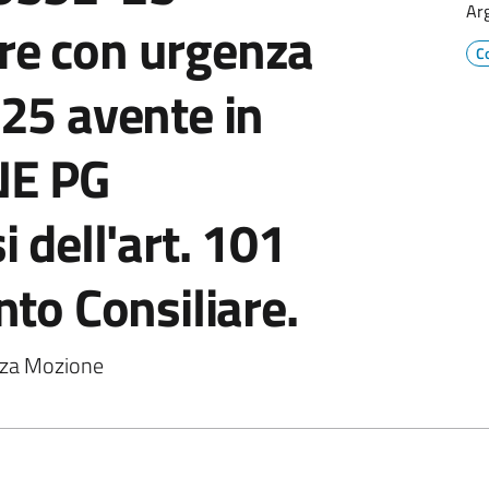
Ar
ere con urgenza
C
25 avente in
NE PG
 dell'art. 101
to Consiliare.
nza Mozione