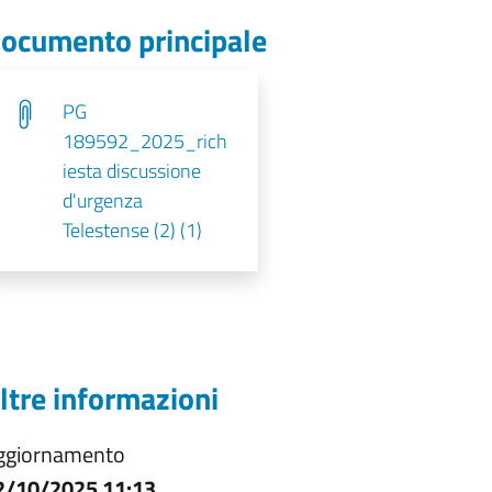
ocumento principale
PG
189592_2025_rich
iesta discussione
d'urgenza
Telestense (2) (1)
ltre informazioni
ggiornamento
2/10/2025 11:13