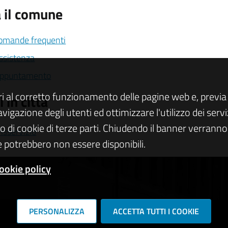
 il comune
domande frequenti
assistenza
appuntamento
ri al corretto funzionamento delle pagine web e, previa 
 in città
navigazione degli utenti ed ottimizzare l'utilizzo dei se
zo di cookie di terze parti. Chiudendo il banner verranno u
isservizio
 potrebbero non essere disponibili.
ookie policy
PERSONALIZZA
ACCETTA TUTTI I COOKIE