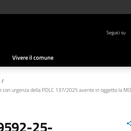
Seguici su
Vivere il comune
/
e con urgenza della PDLC 137/2025 avente in oggetto la MO
9592-25-