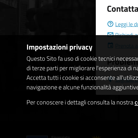
Contatta
Leggi le 
Richiedi 
Impostazioni privacy
Prenota 
Questo Sito fa uso di cookie tecnici necessa
Problemi
di terze parti per migliorare l'esperienza di 
Accetta tutti i cookie si acconsente all'utiliz
Segnala D
navigazione e alcune funzionalità aggiuntive
Per conoscere i dettagli consulta la nostra
c