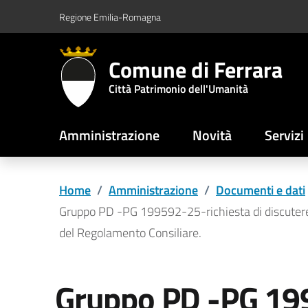
Vai al contenuto principale
Vai al footer
Regione Emilia-Romagna
Comune di Ferrara
Città Patrimonio dell'Umanità
Amministrazione
Novità
Servizi
Home
/
Amministrazione
/
Documenti e dati
Gruppo PD -PG 199592-25-richiesta di discuter
del Regolamento Consiliare.
Gruppo PD -PG 19