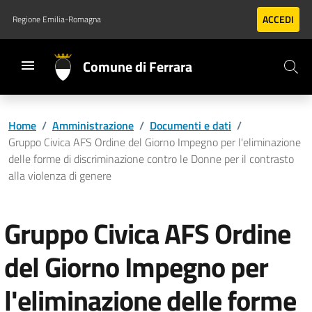
Vai al contenuto principale
Vai al footer
ACCEDI
Regione Emilia-Romagna
Comune di Ferrara
Home
/
Amministrazione
/
Documenti e dati
/
Gruppo Civica AFS Ordine del Giorno Impegno per l'eliminazione
delle forme di discriminazione contro le Donne per il contrasto
alla violenza di genere
Gruppo Civica AFS Ordine
del Giorno Impegno per
l'eliminazione delle forme