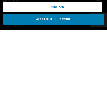
CONTATTI
PERSONALIZZA
Comune di Ferrara
ACCETTA TUTTI I COOKIE
Piazza del Municipio, 2
- 44121 Ferrara
Codice fiscale: 00297110389
Ufficio Relazioni con il Pubblico
comune.ferrara@cert.comune.fe.it
Centralino: 800532532
Fax: +39 0532 419389
Leggi le FAQ
Prenotazione appuntamento
Segnala disservizio
Richiedi assistenza
Statistiche dei Siti web