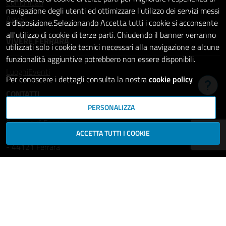
Comunicati
navigazione degli utenti ed ottimizzare l'utilizzo dei servizi messi
Avvisi
a disposizione.Selezionando Accetta tutti i cookie si acconsente
all'utilizzo di cookie di terze parti. Chiudendo il banner verranno
VIVERE FERRARA
utilizzati solo i cookie tecnici necessari alla navigazione e alcune
funzionalità aggiuntive potrebbero non essere disponibili.
Luoghi
Eventi
Per conoscere i dettagli consulta la nostra
cookie policy
Hai b
CONTATTI
PERSONALIZZA
Comune di Ferrara
ACCETTA TUTTI I COOKIE
Piazza del Municipio, 2
- 44121 Ferrara
Codice fiscale: 00297110389
Ufficio Relazioni con il Pubblico
comune.ferrara@cert.comune.fe.it
Centralino: 800532532
Fax: +39 0532 419389