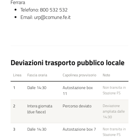
Ferrara
Telefono: 800 532 532
Email: urp@comune.fe.it
Deviazioni trasporto pubblico locale
Linea
Fascia oraria
Capolinea provvisorio
Note
1
Dalle 14:30
Autostazione box
Non transita in
Stazione FS
11
2
Intera giornata
Percorso deviato
Deviazione
ampliata dalle
(due fasce)
14:30
3
Dalle 14:30
Autostazione box 7
Non transita in
Stazione FS