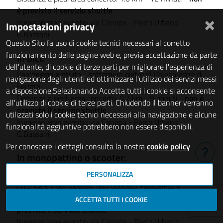
è previsto il servizio shuttle
×
Ingresso area evento: via Canapa - Parco Urbano
Impostazioni privacy
G.Bassani
Questo Sito fa uso di cookie tecnici necessari al corretto
funzionamento delle pagine web e, previa accettazione da parte
In bici:
dell'utente, di cookie di terze parti per migliorare l'esperienza di
Parcheggio gratuito - sottomura dietro al Palapalestre di
navigazione degli utenti ed ottimizzare l'utilizzo dei servizi messi
Ferrara
a disposizione.Selezionando Accetta tutti i cookie si acconsente
Distanza a piedi area concerto: 0.7 km - 9 minuti -
non è
all'utilizzo di cookie di terze parti. Chiudendo il banner verranno
previsto il servizio shuttle
utilizzati solo i cookie tecnici necessari alla navigazione e alcune
Ingresso area evento: via Canapa - Parco Urbano
funzionalità aggiuntive potrebbero non essere disponibili.
G.Bassani
Per conoscere i dettagli consulta la nostra
cookie policy
In monopattino o scooter:
Hai b
Parcheggio gratuito - viale Francesco Tumiati, tra la
PERSONALIZZA
rotonda e il sottopasso, lato opposto Palapalestre
Distanza a piedi area concerto: 0.6 km - 8 minuti -
non è
ACCETTA TUTTI I COOKIE
previsto il servizio shuttle
Ingresso area evento: via Canapa - Parco Urbano