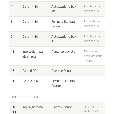
4
Dalle 14:30
Autostazione box
Non transita in
Stazione FS
20
6
Dalle 14:30
Fermata Barriera
Non entra in
Stazione FS
Cavour
9
Dalle 14:30
Autostazione box
Non transita in
Stazione FS
11
11
Intera giornata
Percorso deviato
Deviazione
ampliata dalle
(due fasce)
14:30
13
Dalle 6:00
Piazzale Dante
21
Dalle 21:00
Fermata Barriera
Cavour
LINEE EXTRAURBANE
310-
Intera giornata
Piazzale Dante
312: box 8
dalle 14:40
311