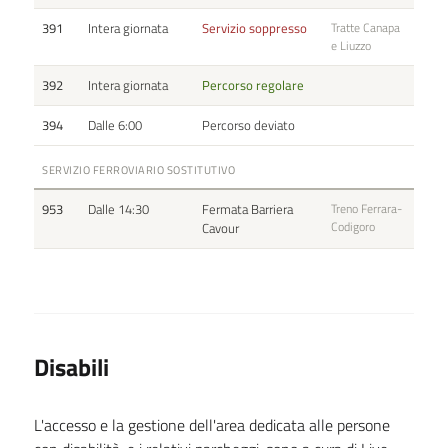
391
Intera giornata
Servizio soppresso
Tratte Canapa
e Liuzzo
392
Intera giornata
Percorso regolare
394
Dalle 6:00
Percorso deviato
SERVIZIO FERROVIARIO SOSTITUTIVO
953
Dalle 14:30
Fermata Barriera
Treno Ferrara-
Codigoro
Cavour
Disabili
L'accesso e la gestione dell'area dedicata alle persone