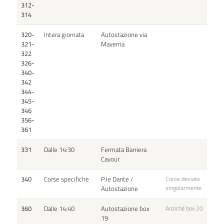
312-
314
320-
Intera giornata
Autostazione via
321-
Maverna
322
326-
340-
342
344-
345-
346
356-
361
331
Dalle 14:30
Fermata Barriera
Cavour
340
Corse specifiche
P.le Dante /
Corse deviate
singolarmente
Autostazione
360
Dalle 14:40
Autostazione box
Anziché box 20
19