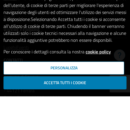
dell'utente, di cookie di terze parti per migliorare l'esperienza di
Comunicati
navigazione degli utenti ed ottimizzare l'utilizzo dei servizi messi
Avvisi
a disposizione.Selezionando Accetta tutti i cookie si acconsente
all'utilizzo di cookie di terze parti. Chiudendo il banner verranno
VIVERE FERRARA
utilizzati solo i cookie tecnici necessari alla navigazione e alcune
funzionalità aggiuntive potrebbero non essere disponibili.
Luoghi
Eventi
Per conoscere i dettagli consulta la nostra
cookie policy
Hai b
CONTATTI
PERSONALIZZA
Comune di Ferrara
ACCETTA TUTTI I COOKIE
Piazza del Municipio, 2
- 44121 Ferrara
Codice fiscale: 00297110389
Ufficio Relazioni con il Pubblico
comune.ferrara@cert.comune.fe.it
Centralino: 800532532