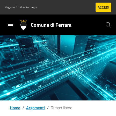
Vai al contenuto principale
Vai al footer
ACCEDI
Regione Emilia-Romagna
Comune di Ferrara
Home
/
Argomenti
/
Tempo libero