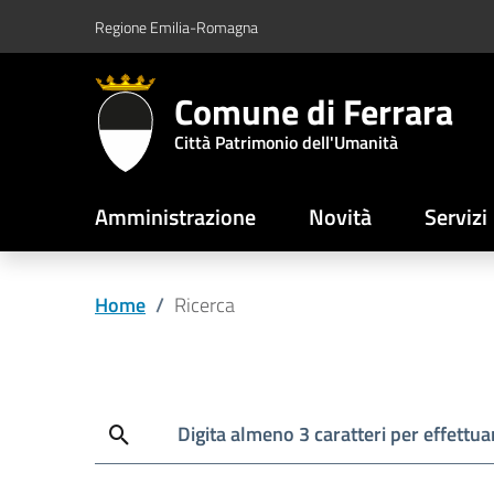
Vai al contenuto principale
Vai al footer
Regione Emilia-Romagna
Comune di Ferrara
Città Patrimonio dell'Umanità
Amministrazione
Novità
Servizi
Home
/
Ricerca
Cerca
Digita almeno 3 caratteri per effettuar