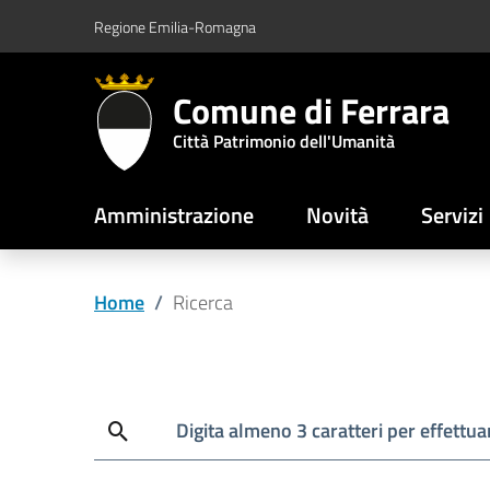
Vai al contenuto principale
Vai al footer
Regione Emilia-Romagna
Comune di Ferrara
Città Patrimonio dell'Umanità
Amministrazione
Novità
Servizi
Home
/
Ricerca
Cerca
Digita almeno 3 caratteri per effettuar