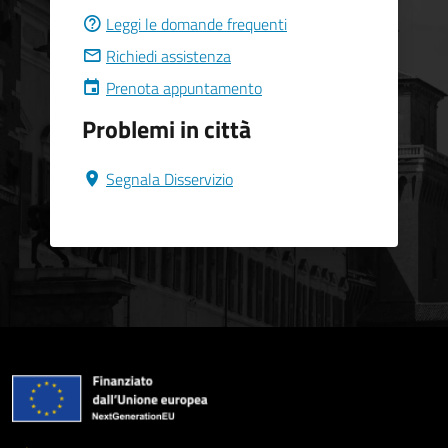
Leggi le domande frequenti
Richiedi assistenza
Prenota appuntamento
Problemi in città
Segnala Disservizio