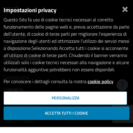
×
NOVITÀ
Impostazioni privacy
Questo Sito fa uso di cookie tecnici necessari al corretto
Notizie
funzionamento delle pagine web e, previa accettazione da parte
dell'utente, di cookie di terze parti per migliorare l'esperienza di
Comunicati
navigazione degli utenti ed ottimizzare l'utilizzo dei servizi messi
Avvisi
a disposizione.Selezionando Accetta tutti i cookie si acconsente
all'utilizzo di cookie di terze parti. Chiudendo il banner verranno
VIVERE FERRARA
utilizzati solo i cookie tecnici necessari alla navigazione e alcune
funzionalità aggiuntive potrebbero non essere disponibili.
Luoghi
Eventi
Per conoscere i dettagli consulta la nostra
cookie policy
Hai b
CONTATTI
PERSONALIZZA
Comune di Ferrara
ACCETTA TUTTI I COOKIE
Piazza del Municipio, 2
- 44121 Ferrara
Codice fiscale: 00297110389