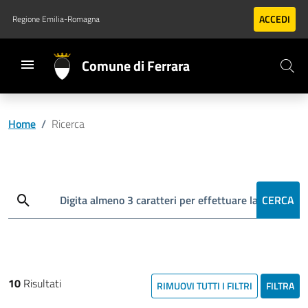
Vai al contenuto principale
Vai al footer
ACCEDI
Regione Emilia-Romagna
Comune di Ferrara
Home
/
Ricerca
Cerca
Digita almeno 3 caratteri per effettuare la ricerca
CERCA
10
Risultati
RIMUOVI TUTTI I FILTRI
FILTRA