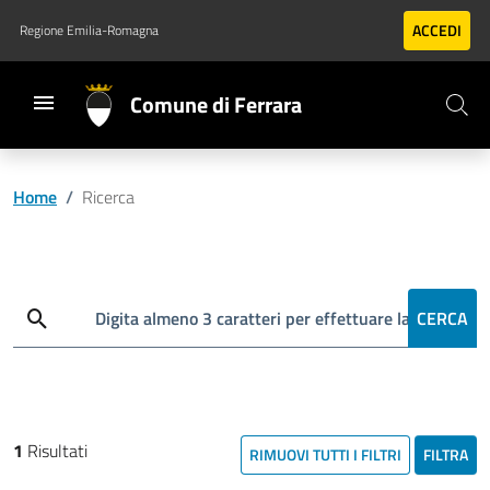
Vai al contenuto principale
Vai al footer
ACCEDI
Regione Emilia-Romagna
Comune di Ferrara
Home
/
Ricerca
Cerca
Digita almeno 3 caratteri per effettuare la ricerca
CERCA
1
Risultati
RIMUOVI TUTTI I FILTRI
FILTRA