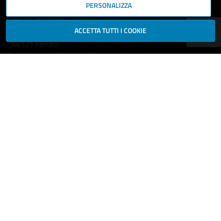
PERSONALIZZA
Comune di Ferrara
ACCETTA TUTTI I COOKIE
Piazza del Municipio, 2
- 44121 Ferrara
Codice fiscale: 00297110389
Ufficio Relazioni con il Pubblico
comune.ferrara@cert.comune.fe.it
Centralino: 800532532
Fax: +39 0532 419389
Leggi le FAQ
Prenotazione appuntamento
Segnala disservizio
Richiedi assistenza
Statistiche dei Siti web
Intranet - accesso riservato