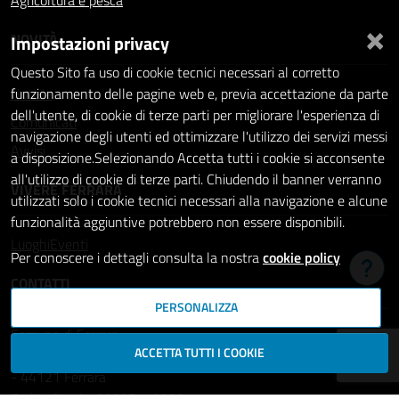
Agricoltura e pesca
×
NOVITÀ
Impostazioni privacy
Questo Sito fa uso di cookie tecnici necessari al corretto
Notizie
funzionamento delle pagine web e, previa accettazione da parte
dell'utente, di cookie di terze parti per migliorare l'esperienza di
Comunicati
navigazione degli utenti ed ottimizzare l'utilizzo dei servizi messi
Avvisi
a disposizione.Selezionando Accetta tutti i cookie si acconsente
all'utilizzo di cookie di terze parti. Chiudendo il banner verranno
VIVERE FERRARA
utilizzati solo i cookie tecnici necessari alla navigazione e alcune
funzionalità aggiuntive potrebbero non essere disponibili.
Luoghi
Eventi
Per conoscere i dettagli consulta la nostra
cookie policy
Hai b
CONTATTI
PERSONALIZZA
Comune di Ferrara
ACCETTA TUTTI I COOKIE
Piazza del Municipio, 2
- 44121 Ferrara
Codice fiscale: 00297110389