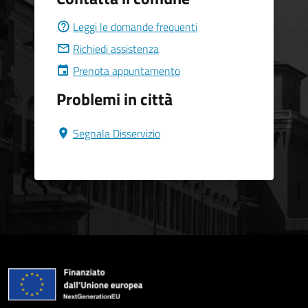
Leggi le domande frequenti
Richiedi assistenza
Prenota appuntamento
Problemi in città
Segnala Disservizio