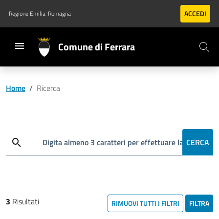
Vai al contenuto principale
Vai al footer
ACCEDI
Regione Emilia-Romagna
Comune di Ferrara
Home
/
Ricerca
Cerca
Digita almeno 3 caratteri per effettuare la ricerca
CERCA
3
Risultati
RIMUOVI TUTTI I FILTRI
FILTRA