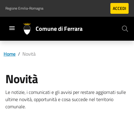
Vai al contenuto principale
Vai al footer
ACCEDI
Regione Emilia-Romagna
Comune di Ferrara
Home
/
Novità
Novità
Le notizie, i comunicati e gli avvisi per restare aggiornati sulle
ultime novità, opportunità e cosa succede nel territorio
comunale.