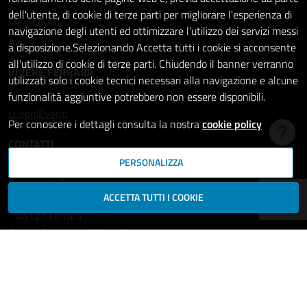
dell'utente, di cookie di terze parti per migliorare l'esperienza di
Comunicati
navigazione degli utenti ed ottimizzare l'utilizzo dei servizi messi
Avvisi
a disposizione.Selezionando Accetta tutti i cookie si acconsente
all'utilizzo di cookie di terze parti. Chiudendo il banner verranno
VIVERE FERRARA
utilizzati solo i cookie tecnici necessari alla navigazione e alcune
funzionalità aggiuntive potrebbero non essere disponibili.
Luoghi
Eventi
Per conoscere i dettagli consulta la nostra
cookie policy
Hai b
CONTATTI
PERSONALIZZA
Comune di Ferrara
ACCETTA TUTTI I COOKIE
Piazza del Municipio, 2
- 44121 Ferrara
Codice fiscale: 00297110389
Ufficio Relazioni con il Pubblico
comune.ferrara@cert.comune.fe.it
Centralino: 800532532