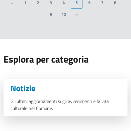
«
1
2
3
4
5
6
7
8
9
10
»
Esplora per categoria
Notizie
Gli ultimi aggiornamenti sugli avvenimenti e la vita
culturale nel Comune.